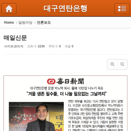
Sketchbook5, 스케치북5
Sketchbook5, 스케치북5
대구연탄은행
Home
알림마당
언론보도
매일신문
사이트관리자
조회 수
2230
추천 수
0
댓글
0