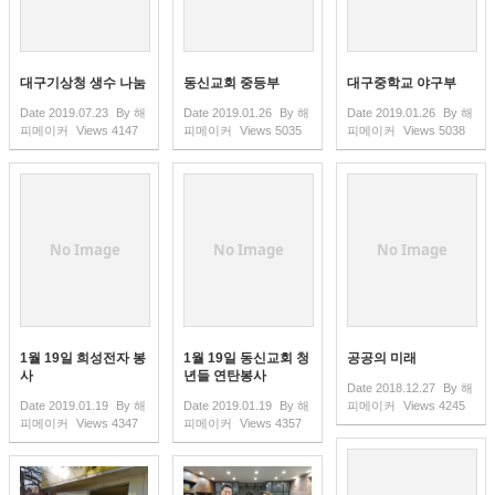
대구기상청 생수 나눔
동신교회 중등부
대구중학교 야구부
Date
2019.07.23
By
해
Date
2019.01.26
By
해
Date
2019.01.26
By
해
피메이커
Views
4147
피메이커
Views
5035
피메이커
Views
5038
No Image
No Image
No Image
1월 19일 희성전자 봉
1월 19일 동신교회 청
공공의 미래
사
년들 연탄봉사
Date
2018.12.27
By
해
Date
2019.01.19
By
해
Date
2019.01.19
By
해
피메이커
Views
4245
피메이커
Views
4347
피메이커
Views
4357