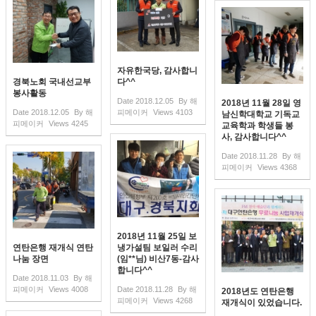
자유한국당, 감사합니
경북노회 국내선교부
다^^
봉사활동
Date
2018.12.05
By
해
2018년 11월 28일 영
Date
2018.12.05
By
해
피메이커
Views
4103
남신학대학교 기독교
피메이커
Views
4245
교육학과 학생들 봉
사, 감사합니다^^
Date
2018.11.28
By
해
피메이커
Views
4368
2018년 11월 25일 보
연탄은행 재개식 연탄
냉가설팀 보일러 수리
나눔 장면
(임**님) 비산7동-감사
합니다^^
Date
2018.11.03
By
해
피메이커
Views
4008
Date
2018.11.28
By
해
2018년도 연탄은행
피메이커
Views
4268
재개식이 있었습니다.