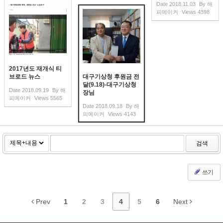
Date
2018.11.03
By
해
피메이커
Views
4398
2017년도 재개식 티
브로드 뉴스
대구기상청 후원금 전
달(9.18)-대구기상청
Date
2018.09.19
By
해
장님
피메이커
Views
5565
Date
2018.09.18
By
해
피메이커
Views
4143
검색
쓰기
Prev
1
2
3
4
5
6
Next