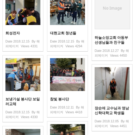
No Image
희성전자
대현교회 청년들
하늘소망교회 아동부
Date
2018.12.15
By
해
Date
2018.12.15
By
해
선생님들과 친구들
피메이커
Views
4331
피메이커
Views
4294
Date
2018.12.27
By
해
피메이커
Views
4450
보냉가설 봉사단 보일
참빛 봉사단
러교체
Date
2018.12.11
By
해
장순애 교수님과 영남
Date
2018.12.15
By
해
피메이커
Views
4418
신학대학교 학생들
피메이커
Views
4330
Date
2018.12.05
By
해
피메이커
Views
4451