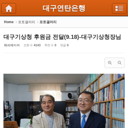
Sketchbook5, 스케치북5
Sketchbook5, 스케치북5
대구연탄은행
Home
포토갤러리
포토갤러리
대구기상청 후원금 전달(9.18)-대구기상청장님
해피메이커
조회 수
4143
추천 수
0
댓글
0