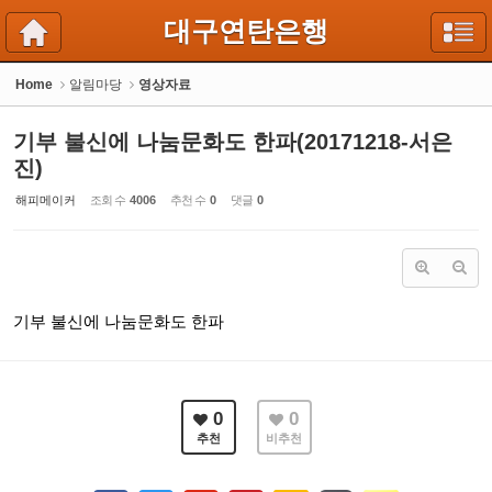
Sketchbook5, 스케치북5
Sketchbook5, 스케치북5
대구연탄은행
Home
알림마당
영상자료
기부 불신에 나눔문화도 한파(20171218-서은
진)
해피메이커
조회 수
4006
추천 수
0
댓글
0
기부 불신에 나눔문화도 한파
0
0
추천
비추천