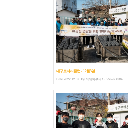
대구로타리클럽 - 12월3일
Date
2022.12.07
By
이대희부목사
Views
4904