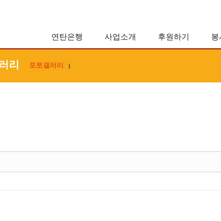
연탄은행
사업소개
후원하기
봉
러리
포토갤러리
|