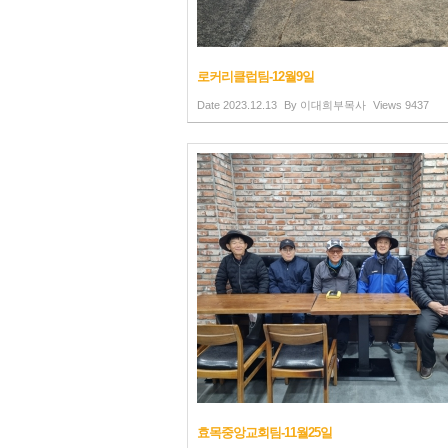
로커리클럽팀-12월9일
Date
2023.12.13
By
이대희부목사
Views
9437
효목중앙교회팀-11월25일