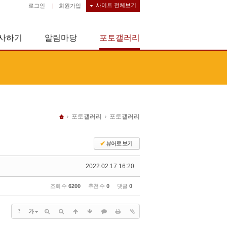
사이트 전체보기
로그인
|
회원가입
사하기
알림마당
포토갤러리
포토갤러리
포토갤러리
✔
뷰어로 보기
2022.02.17 16:20
조회 수
6200
추천 수
0
댓글
0
?
가