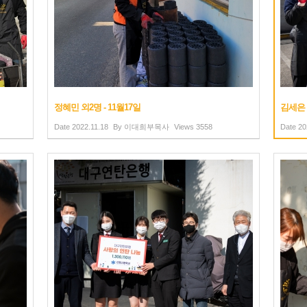
정혜민 외2명 - 11월17일
김세은 
Date
2022.11.18
By
이대희부목사
Views
3558
Date
20