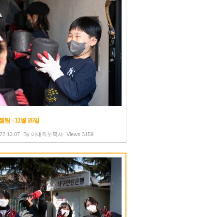
팀 - 11월 26일
22.12.07
By
이대희부목사
Views
3159