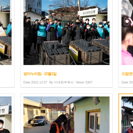
받아누리팀 - 12월1일
드림엔젤
Date
2022.12.07
By
이대희부목사
Views
3367
Date
20