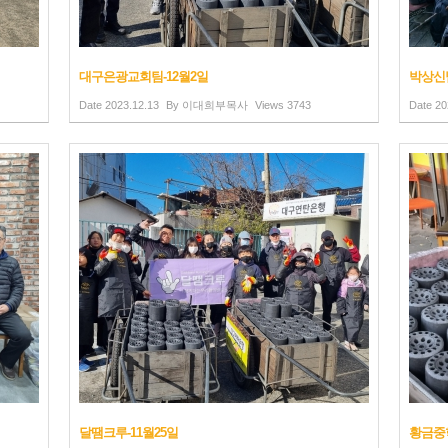
대구은광교회팀-12월2일
박상신님
Date
2023.12.13
By
이대희부목사
Views
3743
Date
20
달땜크루-11월25일
황금중학