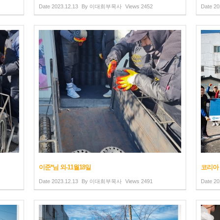
Date
2023.12.13
By
이대희부목사
Views
2452
Date
20
이준*님 외-11월18일
코리아 
Date
2023.12.13
By
이대희부목사
Views
2491
Date
20