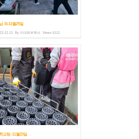
 외-11월25일
23.12.13
By
이대희부목사
Views
6121
교팀 -11월23일