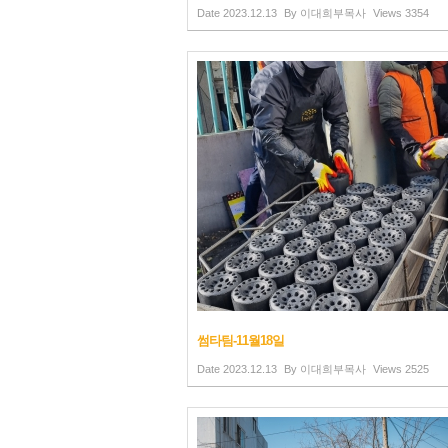
Date
2023.12.13
By
이대희부목사
Views
3354
썸타팀-11월18일
Date
2023.12.13
By
이대희부목사
Views
2525