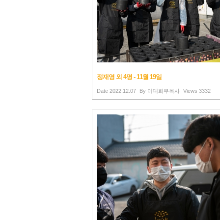
정재영 외 4명 - 11월 19일
Date
2022.12.07
By
이대희부목사
Views
3332