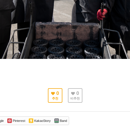
0
0
추천
비추천
gle
Pinterest
KakaoStory
Band