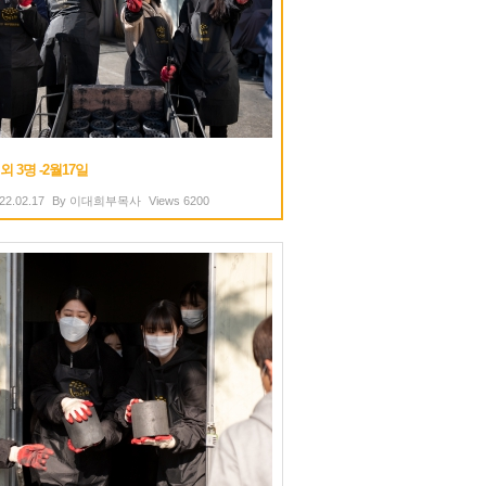
외 3명 -2월17일
22.02.17
By
이대희부목사
Views
6200