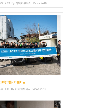
23.12.13
By
이대희부목사
Views
2416
교육그룹 - 11월11일
23.11.11
By
이대희부목사
Views
2910