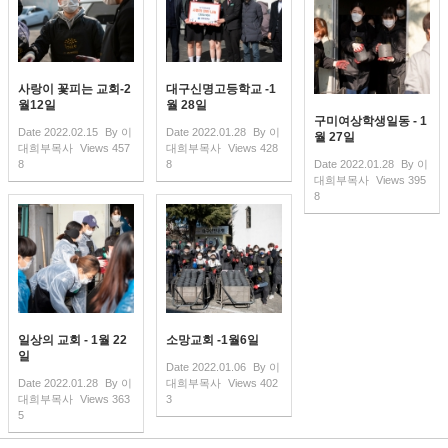
사랑이 꽃피는 교회-2
대구신명고등학교 -1
월12일
월 28일
구미여상학생일동 - 1
Date
2022.02.15
By
이
Date
2022.01.28
By
이
월 27일
대희부목사
Views
457
대희부목사
Views
428
8
8
Date
2022.01.28
By
이
대희부목사
Views
395
8
일상의 교회 - 1월 22
소망교회 -1월6일
일
Date
2022.01.06
By
이
Date
2022.01.28
By
이
대희부목사
Views
402
대희부목사
Views
363
3
5