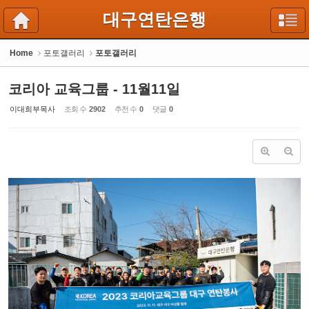
Sketchbook5, 스케치북5
Sketchbook5, 스케치북5
대구연탄은행
Home
포토갤러리
포토갤러리
코리아 교육그룹 - 11월11일
이대희부목사
조회 수
2902
추천 수
0
댓글
0