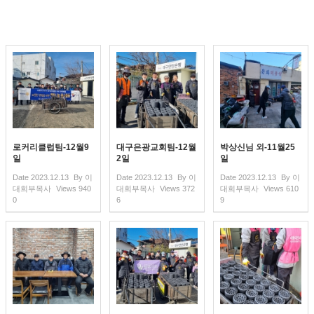
로커리클럽팀-12월9
대구은광교회팀-12월
박상신님 외-11월25
일
2일
일
Date
2023.12.13
By
이
Date
2023.12.13
By
이
Date
2023.12.13
By
이
대희부목사
Views
940
대희부목사
Views
372
대희부목사
Views
610
0
6
9