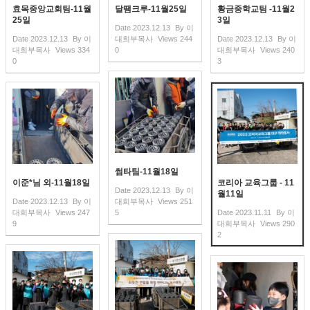
효목중앙교회팀-11월
달땜크루-11월25일
황금중학교팀 -11월2
25일
3일
Date
2023.12.13
By
이
Date
2023.12.13
By
이
대희부목사
Views
244
Date
2023.12.13
By
이
대희부목사
Views
334
0
대희부목사
Views
240
0
3
썸타팀-11월18일
이준*님 외-11월18일
코리아 교육그룹 - 11
Date
2023.12.13
By
이
월11일
Date
2023.12.13
By
이
대희부목사
Views
251
대희부목사
Views
247
5
Date
2023.11.11
By
이
9
대희부목사
Views
290
2