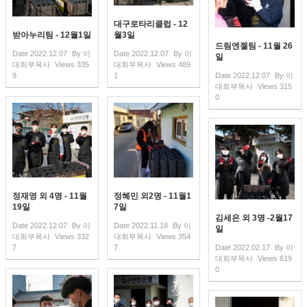
대구로타리클럽 - 12
받아누리팀 - 12월1일
월3일
드림엔젤팀 - 11월 26
Date
2022.12.07
By
이
Date
2022.12.07
By
이
일
대희부목사
Views
335
대희부목사
Views
489
9
1
Date
2022.12.07
By
이
대희부목사
Views
315
0
정재영 외 4명 - 11월
정혜민 외2명 - 11월1
19일
7일
김세은 외 3명 -2월17
Date
2022.12.07
By
이
Date
2022.11.18
By
이
일
대희부목사
Views
332
대희부목사
Views
354
7
7
Date
2022.02.17
By
이
대희부목사
Views
619
0