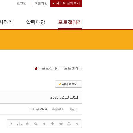
사이트 전체보기
로그인
|
회원가입
사하기
알림마당
포토갤러리
포토갤러리
포토갤러리
✔
뷰어로 보기
2023.12.13 10:11
조회 수
2454
추천 수
0
댓글
0
?
가