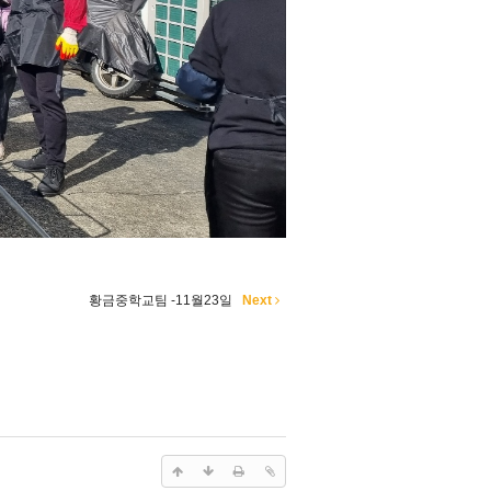
황금중학교팀 -11월23일
Next