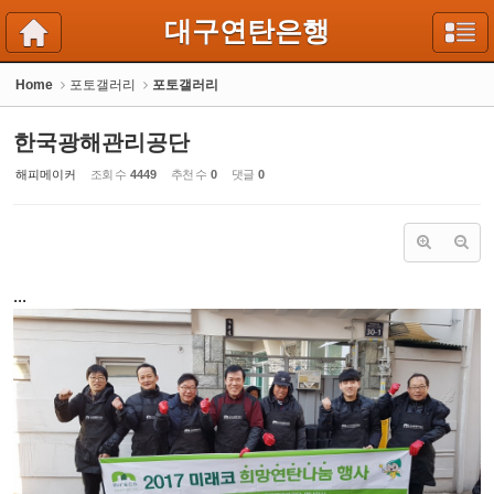
Sketchbook5, 스케치북5
Sketchbook5, 스케치북5
대구연탄은행
Home
포토갤러리
포토갤러리
한국광해관리공단
해피메이커
조회 수
4449
추천 수
0
댓글
0
...