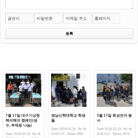
글쓴이
비밀번호
이메일 주소
홈페이지
7월 17일 대구기상청
영남신학대학교 학생
3월 17일 희성전자 봉
해피해피 캠페인(생
들
사
수, 부채등 나눔)
Date
2018.03.29
By
해
Date
2018.03.29
By
해
Date
2018.09.18
By
해
피메이커
Views
4987
피메이커
Views
4979