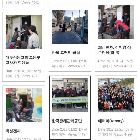
피메이커
Views
4341
희성전자, 이미영 이
반월 로터리 클럽
수현님(모녀)
대구상동교회 고등부
Date
2018.01.06
By
해
Date
2018.01.24
By
해
교사와 학생들
피메이커
Views
4521
피메이커
Views
4250
Date
2018.01.02
By
해
피메이커
Views
4671
한국광해관리공단
애터미(Atomy)
Date
2018.01.02
By
해
Date
2017.12.21
By
해
희성전자
피메이커
Views
4449
피메이커
Views
4499
Date
2017.12.16
By
해