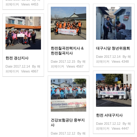
피메이커
Views
4453
한전칠곡전력지사 &
대구시당 청년위원회
한전칠곡지사
Date
2017.12.14
By
해
한전 경산지사
Date
2017.12.15
By
해
피메이커
Views
4348
Date
2017.12.14
By
해
피메이커
Views
4567
피메이커
Views
4867
한전 서대구지사
건강보험공단 중부지
Date
2017.12.12
By
해
사
피메이커
Views
4447
Date
2017.12.12
By
해