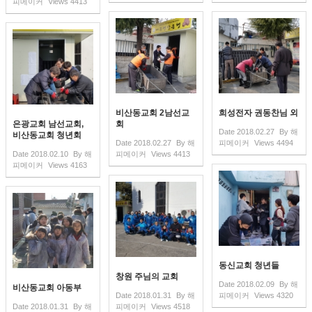
피메이커
Views
4413
비산동교회 2남선교
희성전자 권동찬님 외
은광교회 남선교회,
회
Date
2018.02.27
By
해
비산동교회 청년회
Date
2018.02.27
By
해
피메이커
Views
4494
Date
2018.02.10
By
해
피메이커
Views
4413
피메이커
Views
4163
동신교회 청년들
창원 주님의 교회
Date
2018.02.09
By
해
비산동교회 아동부
Date
2018.01.31
By
해
피메이커
Views
4320
Date
2018.01.31
By
해
피메이커
Views
4518