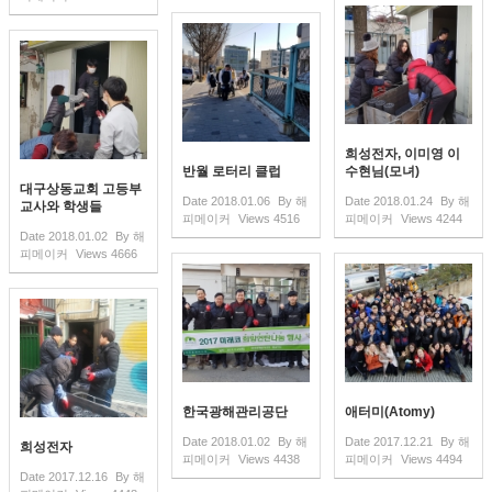
희성전자, 이미영 이
반월 로터리 클럽
수현님(모녀)
대구상동교회 고등부
Date
2018.01.06
By
해
Date
2018.01.24
By
해
교사와 학생들
피메이커
Views
4516
피메이커
Views
4244
Date
2018.01.02
By
해
피메이커
Views
4666
한국광해관리공단
애터미(Atomy)
Date
2018.01.02
By
해
Date
2017.12.21
By
해
희성전자
피메이커
Views
4438
피메이커
Views
4494
Date
2017.12.16
By
해