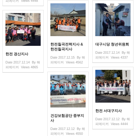
피메이커
Views
4448
한전칠곡전력지사 &
대구시당 청년위원회
한전칠곡지사
Date
2017.12.14
By
해
한전 경산지사
Date
2017.12.15
By
해
피메이커
Views
4337
Date
2017.12.14
By
해
피메이커
Views
4562
피메이커
Views
4865
한전 서대구지사
건강보험공단 중부지
Date
2017.12.12
By
해
사
피메이커
Views
4444
Date
2017.12.12
By
해
피메이커
Views
4550