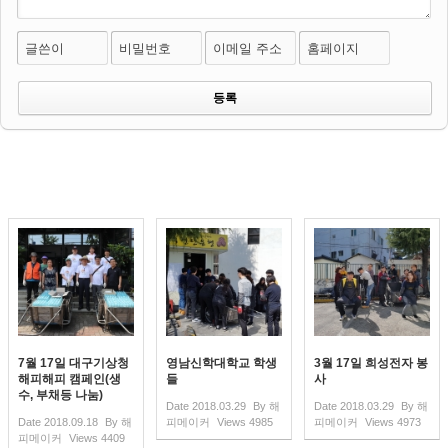
글쓴이
비밀번호
이메일 주소
홈페이지
7월 17일 대구기상청
영남신학대학교 학생
3월 17일 희성전자 봉
해피해피 캠페인(생
들
사
수, 부채등 나눔)
Date
2018.03.29
By
해
Date
2018.03.29
By
해
Date
2018.09.18
By
해
피메이커
Views
4985
피메이커
Views
4973
피메이커
Views
4409