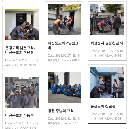
비산동교회 2남선교
희성전자 권동찬님 외
은광교회 남선교회,
회
Date
2018.02.27
By
해
비산동교회 청년회
Date
2018.02.27
By
해
피메이커
Views
4486
Date
2018.02.10
By
해
피메이커
Views
4408
피메이커
Views
4160
동신교회 청년들
창원 주님의 교회
Date
2018.02.09
By
해
비산동교회 아동부
Date
2018.01.31
By
해
피메이커
Views
4316
Date
2018.01.31
By
해
피메이커
Views
4514
피메이커
Views
4339