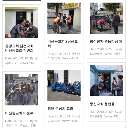
비산동교회 2남선교
희성전자 권동찬님 외
은광교회 남선교회,
회
Date
2018.02.27
By
해
비산동교회 청년회
Date
2018.02.27
By
해
피메이커
Views
4487
Date
2018.02.10
By
해
피메이커
Views
4409
피메이커
Views
4161
동신교회 청년들
창원 주님의 교회
Date
2018.02.09
By
해
비산동교회 아동부
Date
2018.01.31
By
해
피메이커
Views
4316
Date
2018.01.31
By
해
피메이커
Views
4516
피메이커
Views
4339