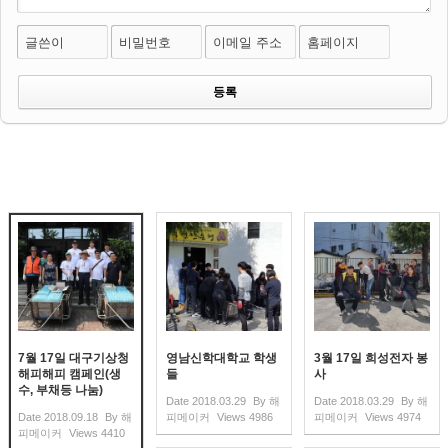
글쓴이
비밀번호
이메일 주소
홈페이지
7월 17일 대구기상청
영남신학대학교 학생
3월 17일 희성전자 봉
해피해피 캠페인(생
들
사
수, 부채등 나눔)
Date
2018.03.29
By
해
Date
2018.03.29
By
해
Date
2018.09.18
By
해
피메이커
Views
4986
피메이커
Views
4974
피메이커
Views
4410