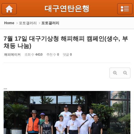
Sketchbook5, 스케치북5
Sketchbook5, 스케치북5
대구연탄은행
Home
포토갤러리
포토갤러리
7월 17일 대구기상청 해피해피 캠페인(생수, 부
채등 나눔)
해피메이커
조회 수
4410
추천 수
0
댓글
0
...