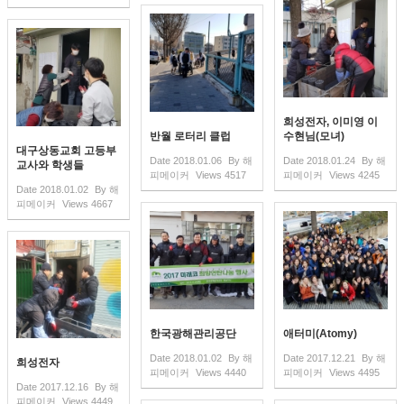
희성전자, 이미영 이
반월 로터리 클럽
수현님(모녀)
대구상동교회 고등부
Date
2018.01.06
By
해
Date
2018.01.24
By
해
교사와 학생들
피메이커
Views
4517
피메이커
Views
4245
Date
2018.01.02
By
해
피메이커
Views
4667
한국광해관리공단
애터미(Atomy)
Date
2018.01.02
By
해
Date
2017.12.21
By
해
희성전자
피메이커
Views
4440
피메이커
Views
4495
Date
2017.12.16
By
해
피메이커
Views
4449