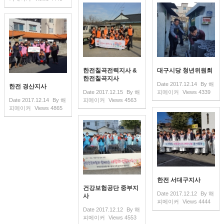
한전칠곡전력지사 &
대구시당 청년위원회
한전칠곡지사
Date
2017.12.14
By
해
한전 경산지사
Date
2017.12.15
By
해
피메이커
Views
4339
Date
2017.12.14
By
해
피메이커
Views
4563
피메이커
Views
4865
한전 서대구지사
건강보험공단 중부지
Date
2017.12.12
By
해
사
피메이커
Views
4444
Date
2017.12.12
By
해
피메이커
Views
4553